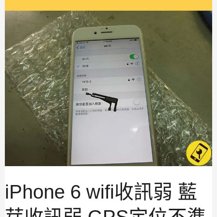
iPhone
6
wifi
收
訊
弱
藍
芽
收
訊
弱
GPS
定
位
不
準
iPhone 6 wifi收訊弱 藍