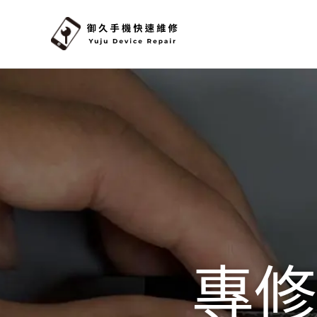
跳
至
內
容
專修