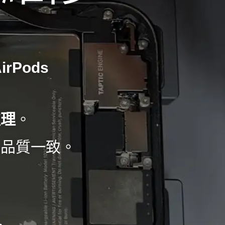
irPods
處理
。
，品質一致。
，