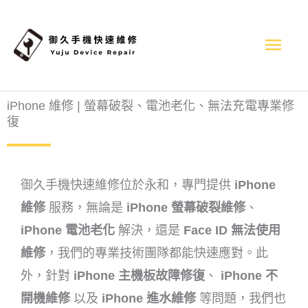
跳
主
至
內
選
容
單
iPhone 維修 | 螢幕破裂、電池老化、無法充電專業修
復
御久手機快速維修位於永和，專門提供
iPhone
維修
服務，無論是
iPhone 螢幕破裂維修
、
iPhone 電池老化
解決，還是
Face ID 無法使用
維修
，我們的專業技術團隊都能快速應對。此
外，針對
iPhone 主機板故障修復
、
iPhone 不
開機維修
以及
iPhone 進水維修
等問題，我們也