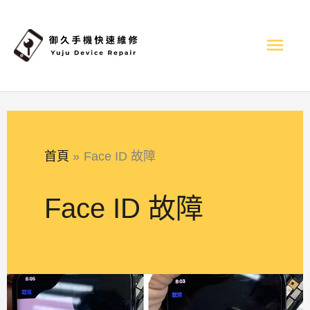
跳
主
至
內
選
容
單
首頁
Face ID 故障
Face ID 故障
Face
ID
維