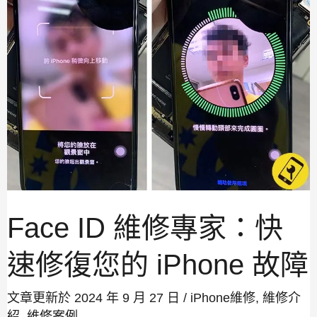
修
專
家：
快
速
修
復
您
的
iPhone
故
障
Face ID 維修專家：快
速修復您的 iPhone 故障
文章更新於 2024 年 9 月 27 日 /
iPhone維修
,
維修介
紹
,
維修案例